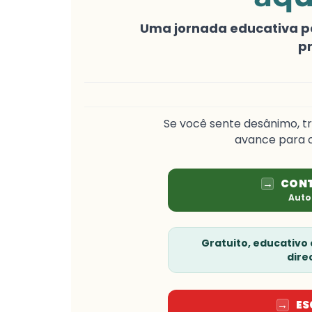
Uma jornada educativa par
p
Se você sente desânimo, tr
avance para o
→
CONT
Auto
Gratuito, educativo
dire
→
ES