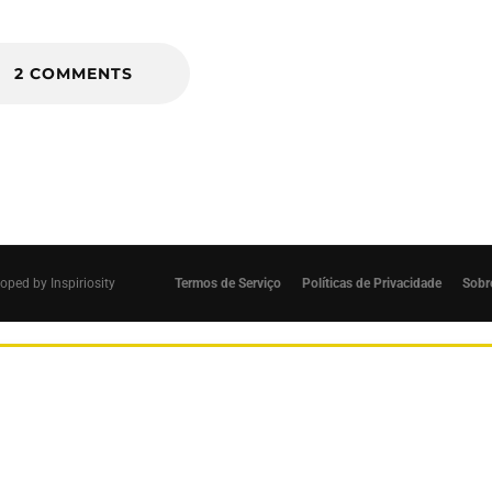
2 COMMENTS
loped by
Inspiriosity
Termos de Serviço
Políticas de Privacidade
Sobr