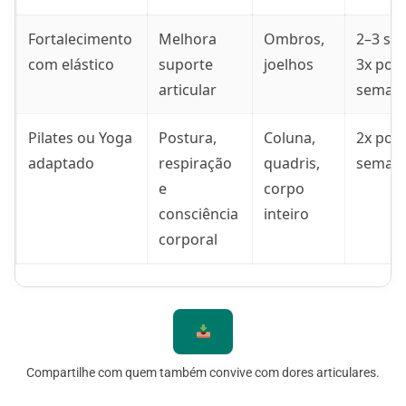
Fortalecimento
Melhora
Ombros,
2–3 sér
com elástico
suporte
joelhos
3x por
articular
seman
Pilates ou Yoga
Postura,
Coluna,
2x por
adaptado
respiração
quadris,
seman
e
corpo
consciência
inteiro
corporal
Compartilhe com quem também convive com dores articulares.