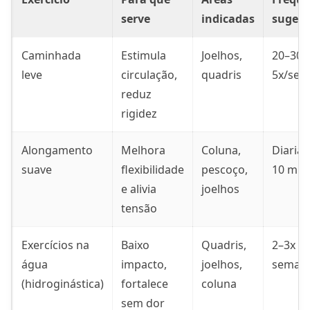
serve
indicadas
sugeri
Caminhada
Estimula
Joelhos,
20–30 
leve
circulação,
quadris
5x/se
reduz
rigidez
Alongamento
Melhora
Coluna,
Diaria
suave
flexibilidade
pescoço,
10 min
e alivia
joelhos
tensão
Exercícios na
Baixo
Quadris,
2–3x p
água
impacto,
joelhos,
seman
(hidroginástica)
fortalece
coluna
sem dor