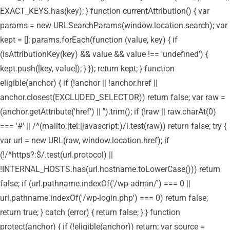
EXACT_KEYS.has(key); } function currentAttribution() { var
params = new URLSearchParams(window.location.search); var
kept = []; params.forEach(function (value, key) { if
(isAttributionKey(key) && value && value !== 'undefined') {
kept.push([key, value]); } }); return kept; } function
eligible(anchor) { if (!anchor || !anchor.href ||
anchor.closest(EXCLUDED_SELECTOR)) return false; var raw =
(anchor.getAttribute('href') || '').trim(); if (!raw || raw.charAt(0)
=== '#' || /^(mailto:|tel:|javascript:)/i.test(raw)) return false; try {
var url = new URL(raw, window.location.href); if
(!/^https?:$/.test(url.protocol) ||
!INTERNAL_HOSTS.has(url.hostname.toLowerCase())) return
false; if (url.pathname.indexOf('/wp-admin/') === 0 ||
url.pathname.indexOf('/wp-login.php') === 0) return false;
return true; } catch (error) { return false; } } function
protect(anchor) { if (!eligible(anchor)) return; var source =