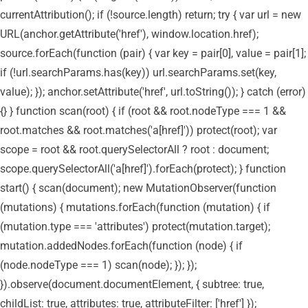
currentAttribution(); if (!source.length) return; try { var url = new
URL(anchor.getAttribute('href'), window.location.href);
source.forEach(function (pair) { var key = pair[0], value = pair[1];
if (!url.searchParams.has(key)) url.searchParams.set(key,
value); }); anchor.setAttribute('href', url.toString()); } catch (error)
{} } function scan(root) { if (root && root.nodeType === 1 &&
root.matches && root.matches('a[href]')) protect(root); var
scope = root && root.querySelectorAll ? root : document;
scope.querySelectorAll('a[href]').forEach(protect); } function
start() { scan(document); new MutationObserver(function
(mutations) { mutations.forEach(function (mutation) { if
(mutation.type === 'attributes') protect(mutation.target);
mutation.addedNodes.forEach(function (node) { if
(node.nodeType === 1) scan(node); }); });
}).observe(document.documentElement, { subtree: true,
childList: true, attributes: true, attributeFilter: ['href'] });