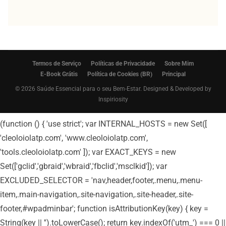
Termos de Serviço
Políticas de Privacidade
Sobre Mim
E-Book Grátis
Política de Cookies (BR)
Principal
© 2026 Saúde Essencial para o seu Bem-Estar. Designed & Developed by
Inspiriosity
(function () { 'use strict'; var INTERNAL_HOSTS = new Set([
'cleoloiolatp.com', 'www.cleoloiolatp.com',
'tools.cleoloiolatp.com' ]); var EXACT_KEYS = new
Set(['gclid','gbraid','wbraid','fbclid','msclkid']); var
EXCLUDED_SELECTOR = 'nav,header,footer,.menu,.menu-
item,.main-navigation,.site-navigation,.site-header,.site-
footer,#wpadminbar'; function isAttributionKey(key) { key =
String(key || '').toLowerCase(); return key.indexOf('utm_') === 0 ||