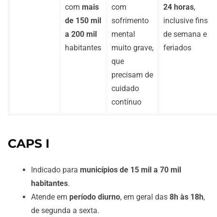
com
mais
com
24 horas
,
de 150 mil
sofrimento
inclusive fins
a 200 mil
mental
de semana e
habitantes
muito grave,
feriados
que
precisam de
cuidado
contínuo
CAPS I
Indicado para
municípios de 15 mil a 70 mil
habitantes
.
Atende em
período diurno
, em geral das
8h às 18h
,
de segunda a sexta.