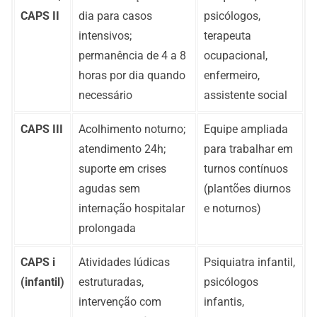
CAPS II
dia para casos
psicólogos,
intensivos;
terapeuta
permanência de 4 a 8
ocupacional,
horas por dia quando
enfermeiro,
necessário
assistente social
CAPS III
Acolhimento noturno;
Equipe ampliada
atendimento 24h;
para trabalhar em
suporte em crises
turnos contínuos
agudas sem
(plantões diurnos
internação hospitalar
e noturnos)
prolongada
CAPS i
Atividades lúdicas
Psiquiatra infantil,
(infantil)
estruturadas,
psicólogos
intervenção com
infantis,