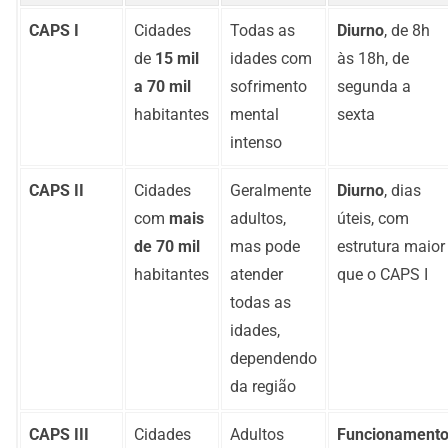
CAPS I
Cidades
Todas as
Diurno
, de 8h
de
15 mil
idades com
às 18h, de
a 70 mil
sofrimento
segunda a
habitantes
mental
sexta
intenso
CAPS II
Cidades
Geralmente
Diurno
, dias
com
mais
adultos,
úteis, com
de 70 mil
mas pode
estrutura maior
habitantes
atender
que o CAPS I
todas as
idades,
dependendo
da região
CAPS III
Cidades
Adultos
Funcionament