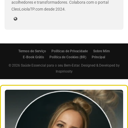
acolhedores e transformadores. Colabora com o portal
CleoLoiolaTP.com desde 2024.
Termos de Serviço
Políticas de Privacidade
Sobre Mim
E-Book Grátis
Política de Cookies (BR)
Principal
© 2026 Saúde Essencial para o seu Bem-Estar. Designed & Developed by
Inspiriosity