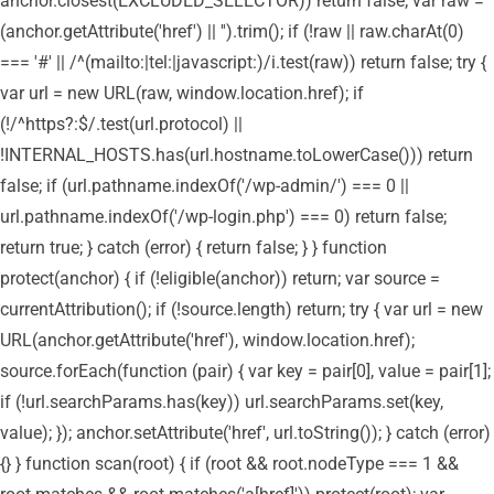
anchor.closest(EXCLUDED_SELECTOR)) return false; var raw =
(anchor.getAttribute('href') || '').trim(); if (!raw || raw.charAt(0)
=== '#' || /^(mailto:|tel:|javascript:)/i.test(raw)) return false; try {
var url = new URL(raw, window.location.href); if
(!/^https?:$/.test(url.protocol) ||
!INTERNAL_HOSTS.has(url.hostname.toLowerCase())) return
false; if (url.pathname.indexOf('/wp-admin/') === 0 ||
url.pathname.indexOf('/wp-login.php') === 0) return false;
return true; } catch (error) { return false; } } function
protect(anchor) { if (!eligible(anchor)) return; var source =
currentAttribution(); if (!source.length) return; try { var url = new
URL(anchor.getAttribute('href'), window.location.href);
source.forEach(function (pair) { var key = pair[0], value = pair[1];
if (!url.searchParams.has(key)) url.searchParams.set(key,
value); }); anchor.setAttribute('href', url.toString()); } catch (error)
{} } function scan(root) { if (root && root.nodeType === 1 &&