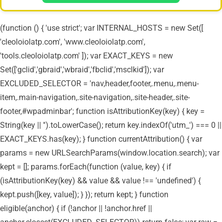
(function () { 'use strict'; var INTERNAL_HOSTS = new Set([
'cleoloiolatp.com', 'www.cleoloiolatp.com',
'tools.cleoloiolatp.com' ]); var EXACT_KEYS = new
Set(['gclid','gbraid','wbraid','fbclid','msclkid']); var
EXCLUDED_SELECTOR = 'nav,header,footer,.menu,.menu-
item,.main-navigation,.site-navigation,.site-header,.site-
footer,#wpadminbar'; function isAttributionKey(key) { key =
String(key || '').toLowerCase(); return key.indexOf('utm_') === 0 ||
EXACT_KEYS.has(key); } function currentAttribution() { var
params = new URLSearchParams(window.location.search); var
kept = []; params.forEach(function (value, key) { if
(isAttributionKey(key) && value && value !== 'undefined') {
kept.push([key, value]); } }); return kept; } function
eligible(anchor) { if (!anchor || !anchor.href ||