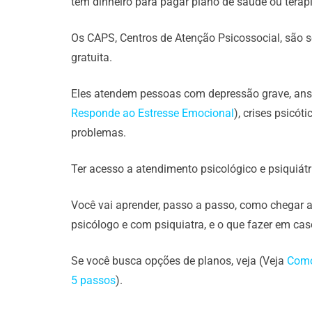
tem dinheiro para pagar plano de saúde ou terapia
Os CAPS, Centros de Atenção Psicossocial, são 
gratuita.
Eles atendem pessoas com depressão grave, ansi
Responde ao Estresse Emocional
), crises psicót
problemas.
Ter acesso a atendimento psicológico e psiquiátric
Você vai aprender, passo a passo, como chegar
psicólogo e com psiquiatra, e o que fazer em ca
Se você busca opções de planos, veja (Veja
Como
5 passos
).