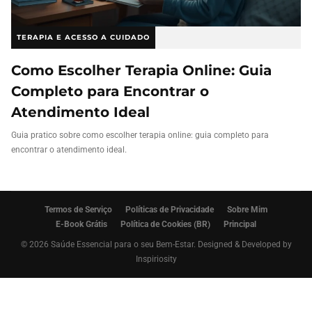
TERAPIA E ACESSO A CUIDADO
Como Escolher Terapia Online: Guia
Completo para Encontrar o
Atendimento Ideal
Guia pratico sobre como escolher terapia online: guia completo para
encontrar o atendimento ideal.
Termos de Serviço
Políticas de Privacidade
Sobre Mim
E-Book Grátis
Política de Cookies (BR)
Principal
© 2026 Saúde Essencial para o seu Bem-Estar. Designed & Developed by
Inspiriosity